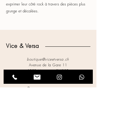
exprimer leur côté rock à travers des pièces plus
grunge et décalées.
Vice & Versa
boutique@viceetversa.ch
Avenue de la Gare 11
1920 Martigny, SUISSE
027.
721.62.42
Boutique partenaire :
Jeudi 13
Mentions Légales
Politique de Confidentialité
Conditions d'Utilisation
Politique des Cookies
Déclaration d'Accessibilité